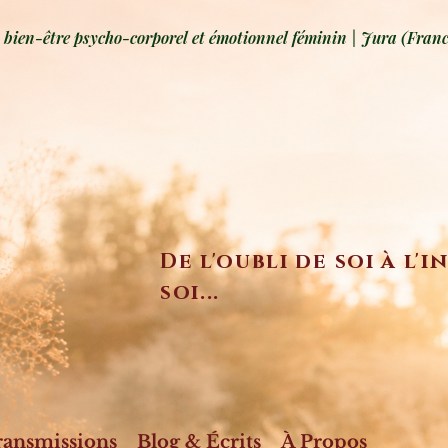
ien-être psycho-corporel et émotionnel féminin | Jura (Franc
De l'oubli de soi à l'
soi...
ransmissions
Blog & Écrits
À Propos