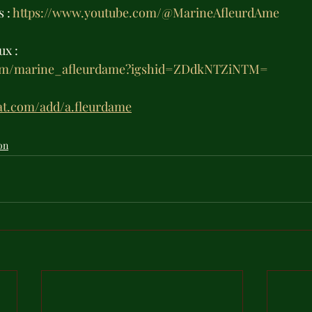
 : 
https://www.youtube.com/@MarineAfleurdAme
ux :
.com/marine_afleurdame?igshid=ZDdkNTZiNTM=
at.com/add/a.fleurdame
on