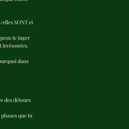
ls/elles SONT et 
peux te juger 
et irrésonées.
pourquoi dans 
re des détours 
s phases que tu 