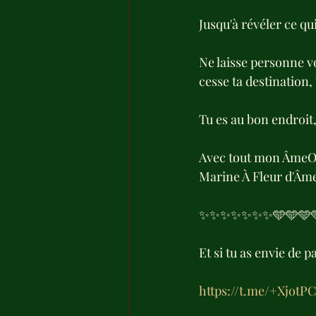
Jusqu'à révéler ce qu
Ne laisse personne vo
cesse ta destination
Tu es au bon endroit
Avec tout mon ÂmeO
Marine À Fleur d'Âme
✨✨✨✨✨✨✨🩵🩵🩵
Et si tu as envie de 
https://t.me/+XjotP