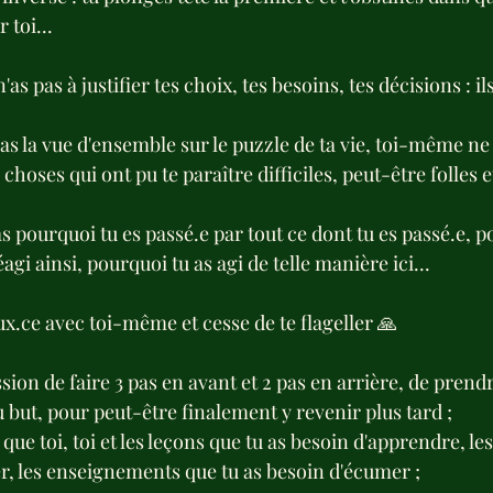
 toi...
n'as pas à justifier tes choix, tes besoins, tes décisions : i
as la vue d'ensemble sur le puzzle de ta vie, toi-même ne 
 choses qui ont pu te paraître difficiles, peut-être folles 
s pourquoi tu es passé.e par tout ce dont tu es passé.e, 
réagi ainsi, pourquoi tu as agi de telle manière ici...
x.ce avec toi-même et cesse de te flageller 🙏
ssion de faire 3 pas en avant et 2 pas en arrière, de prend
au but, pour peut-être finalement y revenir plus tard ;
que toi, toi et les leçons que tu as besoin d'apprendre, le
er, les enseignements que tu as besoin d'écumer ;