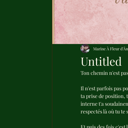
Marine À Fleur d'Â
Untitled
Ton chemin n'est pas 
Il n'est parfois pas p
ta prise de position,
interne t'a soudainem
respectés là où tu te s
Et puis des fois c'est