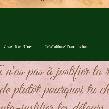
CréaCriture&Poésie
CréaTuition& Transmission