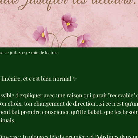
me
22 juil. 2023
2 min de lecture
linéaire, et c'est bien normal ✨
ossible d'expliquer avec une raison qui paraît "recevable" 
 ton choix, ton changement de direction...si ce n'est qu'u
ent fait prendre conscience qu'il le fallait, que tes besoin
ituais.
 l'inverse : tu plonges tête la première et t'obstines dans 