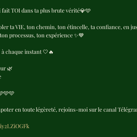
i fait TOI dans ta plus brute vérité💎🩵
ler ta VIE, ton chemin, ton étincelle, ta confiance, en jus
, ton processus, ton expérience ✨💙
, à chaque instant 🤍🔥
ur 🌿
 
🩵🩵
papoter en toute légèreté, rejoins-moi sur le canal Télégr
Ciy2LZiOGFk