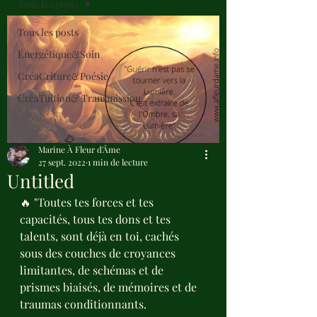
Tous les posts
Tous les posts
Énergétique&Soin
CréaCriture&Poésie
CréaTuition& Transmission
Marine À Fleur d'Âme
27 sept. 2022
1 min de lecture
Untitled
🔥 "Toutes tes forces et tes 
capacités, tous tes dons et tes 
talents, sont déjà en toi, cachés 
sous des couches de croyances 
limitantes, de schémas et de 
prismes biaisés, de mémoires et de 
traumas conditionnants.