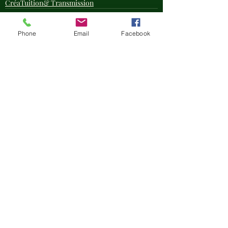
CréaTuition& Transmission
Phone
Email
Facebook
Posts récents
Voir tout