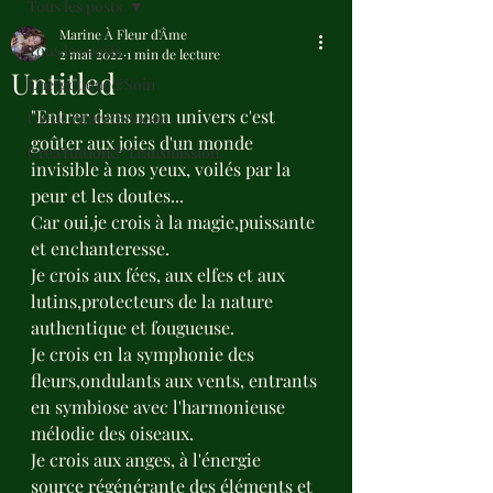
Tous les posts
Marine À Fleur d'Âme
Tous les posts
2 mai 2022
1 min de lecture
Untitled
Énergétique&Soin
"Entrer dans mon univers c'est 
CréaCriture&Poésie
goûter aux joies d'un monde 
CréaTuition& Transmission
invisible à nos yeux, voilés par la 
peur et les doutes...
Car oui,je crois à la magie,puissante 
et enchanteresse.
Je crois aux fées, aux elfes et aux 
lutins,protecteurs de la nature 
authentique et fougueuse.
Je crois en la symphonie des 
fleurs,ondulants aux vents, entrants 
en symbiose avec l'harmonieuse 
mélodie des oiseaux.
Je crois aux anges, à l'énergie 
source régénérante des éléments et 