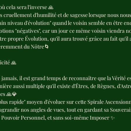
 cela sera l'inverse 🙏
 cruellement d'humilité et de sagesse lorsque nous nou
tain niveau d'évolution" quand le voisin semble en être enc
tions "négatives", car un jour ce même voisin viendra no
otre propre Évolution, qu'il aura trouvé grâce au fait qu'i
féremment du Nôtre🌀
icité 🙏
 jamais, il est grand temps de reconnaître que la Vérité e
ère aussi multiple qu'il existe d'Êtres, de Règnes, d'Astre
es 🙏💎
 "plus rapide" moyen d'évoluer sur cette Spirale Ascensionne
'agrandir nos angles de vues, tout en gardant sa Souverai
 Pouvoir Personnel, et sans soi-même Imposer ✨