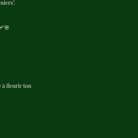
miers".
‍🩹🌸
à fleurir ton 