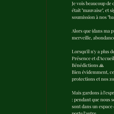
Je vois beaucoup de c
était "mauvaise", et 
soumission à nos "bas
Alors que (dans ma p
merveille, abondance 
Lorsqu'il n'y a plus d
Présence et d'Accueil 
Bénédictions 🙏
Bien évidemment, cela
protections et nos z
Mais gardons à l'espr
: pendant que nous s
sont dans un espace 
porte l'autre.