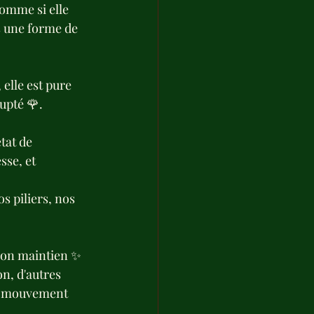
omme si elle 
s une forme de 
elle est pure 
upté 🌹.
tat de 
sse, et 
s piliers, nos 
 son maintien ✨ 
n, d'autres 
un mouvement 