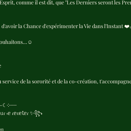
Esprit, comme il est dit, que "Les Derniers seront les Pre
 d'avoir la Chance d'expérimenter la Vie dans l'Instant ❤️
souhaitons...☺️
e
rvice de la sororité et de la co-création, t'accompagne 
☽-ˋˏ❤ˎˊ-☾༶┈┈
ᥙɾ ⳽ᥱ ɾᥱʋᥱꙆᥱɾ ✨꧂
on