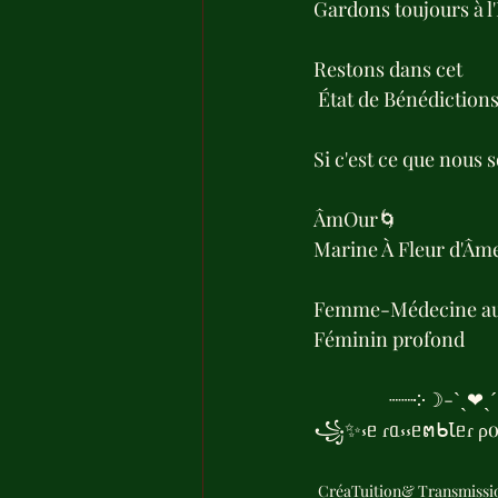
Gardons toujours à l'
Restons dans cet
 État de Bénédictions
Si c'est ce que nous 
ÂmOur🌀
Marine À Fleur d'Âm
Femme-Médecine au se
Féminin profond
                 ┈┈༶
꧁✨⳽ᥱ ɾᥲ⳽⳽ᥱຕᑲꙆᥱɾ ρo
CréaTuition& Transmissi