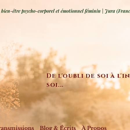
ien-être psycho-corporel et émotionnel féminin | Jura (Franc
De l'oubli de soi à l'
soi...
ransmissions
Blog & Écrits
À Propos