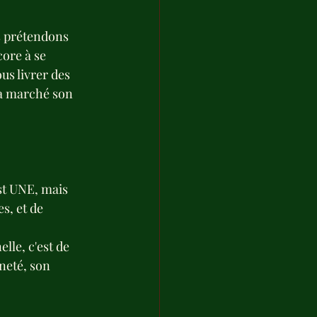
s prétendons 
ore à se 
us livrer des 
l a marché son 
st UNE, mais 
s, et de 
lle, c'est de 
neté, son 