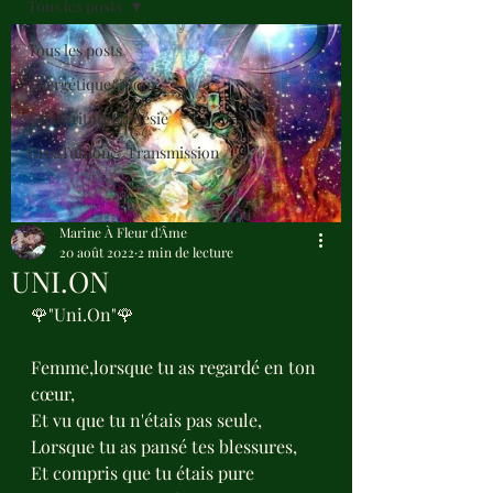
Tous les posts
Tous les posts
Énergétique&Soin
CréaCriture&Poésie
CréaTuition& Transmission
Marine À Fleur d'Âme
20 août 2022
2 min de lecture
UNI.ON
🌹"Uni.On"🌹
Femme,lorsque tu as regardé en ton 
cœur,
Et vu que tu n'étais pas seule,
Lorsque tu as pansé tes blessures,
Et compris que tu étais pure