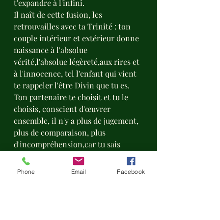
t'expandre à l'infini.
Il naît de cette fusion, les 
retrouvailles avec ta Trinité : ton 
couple intérieur et extérieur donne 
naissance à l'absolue 
vérité,l'absolue légèreté,aux rires et 
à l'innocence, tel l'enfant qui vient 
te rappeler l'être Divin que tu es.
Ton partenaire te choisit et tu le 
choisis, conscient d'œuvrer 
ensemble, il n'y a plus de jugement, 
plus de comparaison, plus 
d'incompréhension,car tu sais 
désormais que vous êtes différents 
mais compléments, capables d'être 
Phone
Email
Facebook
seuls mais volontairement plus 
forts ensemble.
Marine À Fleur D'Âme 