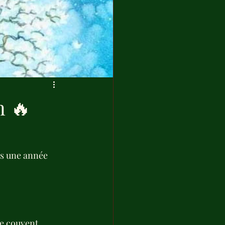
n 🔥
ès une année 
le couvent, 