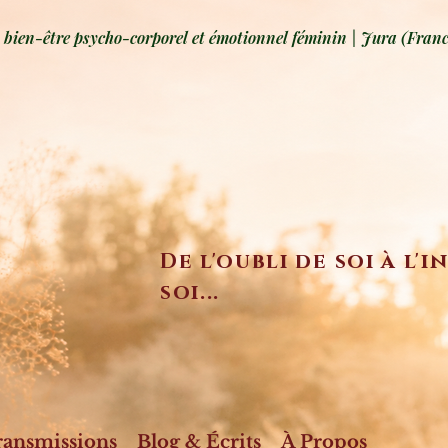
ien-être psycho-corporel et émotionnel féminin | Jura (Franc
De l'oubli de soi à l'
soi...
ransmissions
Blog & Écrits
À Propos