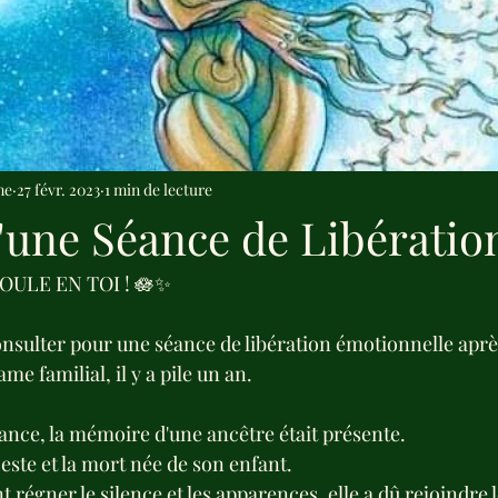
me
27 févr. 2023
1 min de lecture
'une Séance de Libératio
ULE EN TOI ! 🪷✨
nsulter pour une séance de libération émotionnelle apr
ame familial, il y a pile un an.
séance, la mémoire d'une ancêtre était présente.
ceste et la mort née de son enfant.
t régner le silence et les apparences, elle a dû rejoindre 