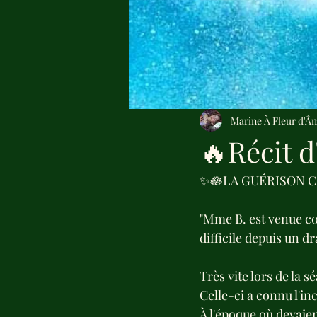
Marine À Fleur d'Â
🔥Récit d
✨🪷LA GUÉRISON CO
"Mme B. est venue co
difficile depuis un dr
Très vite lors de la 
Celle-ci a connu l'in
À l'époque où devaien