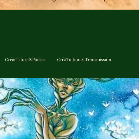
CréaCriture&Poésie
CréaTuition& Transmission