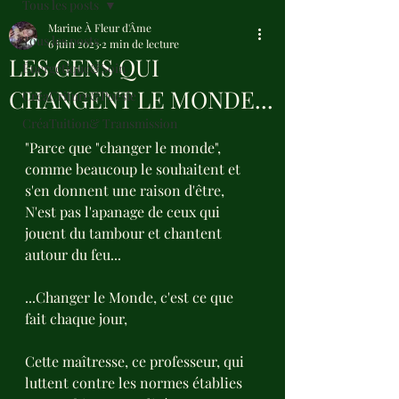
Tous les posts
Marine À Fleur d'Âme
Tous les posts
6 juin 2023
2 min de lecture
LES GENS QUI
Énergétique&Soin
CHANGENT LE MONDE...
CréaCriture&Poésie
CréaTuition& Transmission
"Parce que "changer le monde", 
comme beaucoup le souhaitent et 
s'en donnent une raison d'être,
N'est pas l'apanage de ceux qui 
jouent du tambour et chantent 
autour du feu...
...Changer le Monde, c'est ce que 
fait chaque jour,
Cette maîtresse, ce professeur, qui 
luttent contre les normes établies 