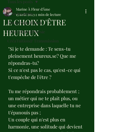
Tous les posts
Marine À Fleur d'Âme
Tous les posts
15 août 2023
2 min de lecture
LE CHOIX D'ÊTRE
Énergétique&Soin
HEUREUX
CréaCriture&Poésie
CréaTuition& Transmission
"Si je te demande : Te sens-tu 
pleinement heureux.se? Que me 
répondras-tu?
Si ce n'est pas le cas, qu'est-ce qui 
t'empêche de l'être ?
Tu me répondrais probablement ; 
un métier qui ne te plaît plus, ou 
une entreprise dans laquelle tu ne 
t'épanouis pas ;
Un couple qui n'est plus en 
harmonie, une solitude qui devient 