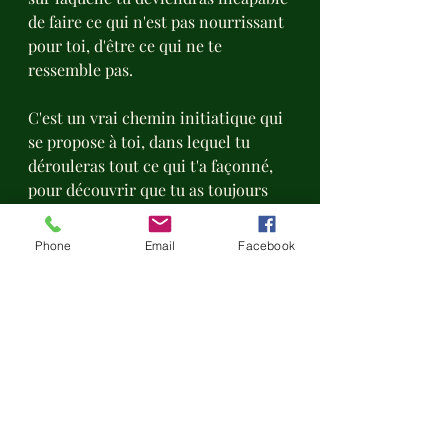
de faire ce qui n'est pas nourrissant 
pour toi, d'être ce qui ne te 
ressemble pas.
C'est un vrai chemin initiatique qui 
se propose à toi, dans lequel tu 
dérouleras tout ce qui t'a façonné, 
pour découvrir que tu as toujours 
été, parfait.e dans tout ce que tu as 
vécu🌟
Phone
Email
Facebook
Veux-tu faire ce choix?..."
Avec tout mon Âme.Our🕊
Marine À Fleur d'Âme 
15.08.22