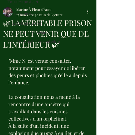
Tous les posts
Marine À Fleur d'Âme
Tous les posts
17 mars 2023
1 min de lecture
🌿LA VÉRITABLE PRISON
Énergétique&Soin
NE PEUT VENIR QUE DE
CréaCriture&Poésie
CréaTuition& Transmission
L'INTÉRIEUR 🌿
"Mme N. est venue consulter, 
notamment pour essayer de libérer 
des peurs et phobies qu'elle a depuis 
l'enfance. 
La consultation nous a mené à la 
rencontre d'une Ancêtre qui 
travaillait dans les cuisines 
collectives d'un orphelinat.
À la suite d'un incident, une 
explosion due au gaz à eu lieu et de 