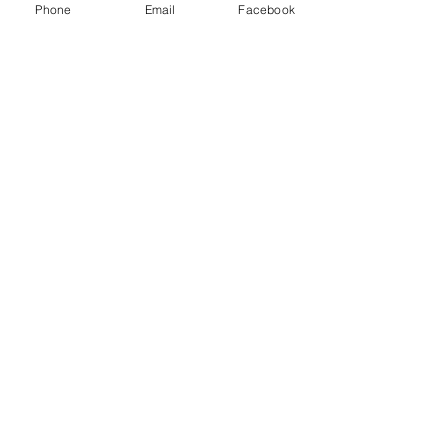
Phone
Email
Facebook
Énergétique&Soin
Posts récents
Voir tout