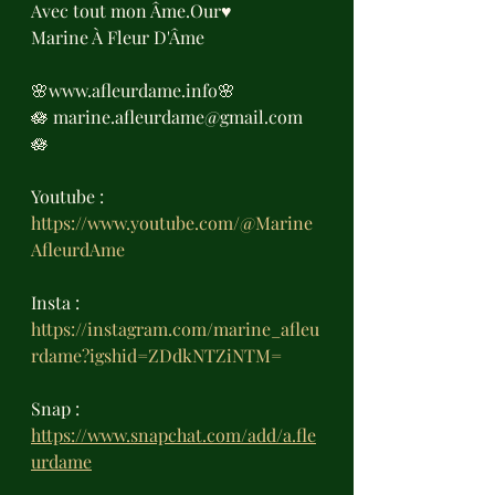
Avec tout mon Âme.Our♥️
Marine À Fleur D'Âme 
🌸www.afleurdame.info🌸
🪷 marine.afleurdame@gmail.com 
🪷
Youtube : 
https://www.youtube.com/@Marine
AfleurdAme
Insta : 
https://instagram.com/marine_afleu
rdame?igshid=ZDdkNTZiNTM=
Snap : 
https://www.snapchat.com/add/a.fle
urdame