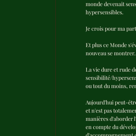
monde devenait sensib
hypersensibles.
Je crois pour ma part
Et plus ce Monde s'éve
nouveau se montrer.
La vie dure et rude d
sensibilité/hypersens
ou tout du moins, ren
Aujourd'hui peut-être
et n'est pas totalem
manières d'aborder l'
en compte du dévelop
d'accompagnement des