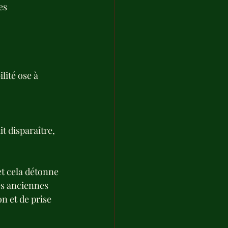
es 
lité ose à 
t disparaître, 
et cela détonne 
es anciennes 
n et de prise 