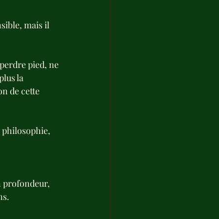
ible, mais il 
 perdre pied, ne 
lus la 
n de cette 
e philosophie, 
n profondeur, 
ns.
 