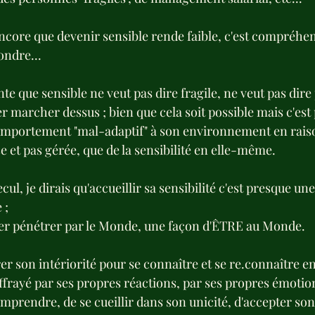
core que devenir sensible rende faible, c'est compréhens
ondre...
nte que sensible ne veut pas dire fragile, ne veut pas dire
er marcher dessus ; bien que cela soit possible mais c'est p
mportement "mal-adaptif" à son environnement en raiso
e et pas gérée, que de la sensibilité en elle-même.
cul, je dirais qu'accueillir sa sensibilité c'est presque un
 ;
ser pénétrer par le Monde, une façon d'ÊTRE au Monde.
r son intériorité pour se connaître et se re.connaître e
effrayé par ses propres réactions, par ses propres émotio
prendre, de se cueillir dans son unicité, d'accepter son