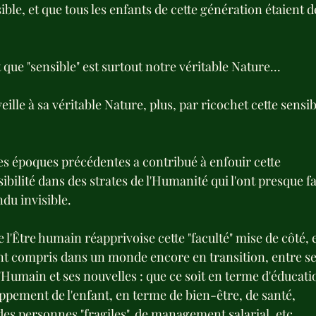
le, et que tous les enfants de cette génération étaient d
 que "sensible" est surtout notre véritable Nature...
ille à sa véritable Nature, plus, par ricochet cette sensibi
es époques précédentes a contribué à enfouir cette 
ibilité dans des strates de l'Humanité qui l'ont presque fai
du invisible.
 l'Être humain réapprivoise cette "faculté" mise de côté, 
ent compris dans un monde encore en transition, entre s
Humain et ses nouvelles : que ce soit en terme d'éducatio
pement de l'enfant, en terme de bien-être, de santé, 
 personnes "fragiles", de management salarial, etc...