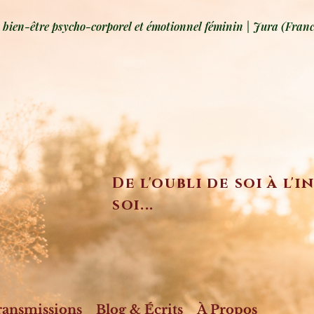
ien-être psycho-corporel et émotionnel féminin | Jura (Franc
De l'oubli de soi à l'
soi...
ransmissions
Blog & Écrits
À Propos