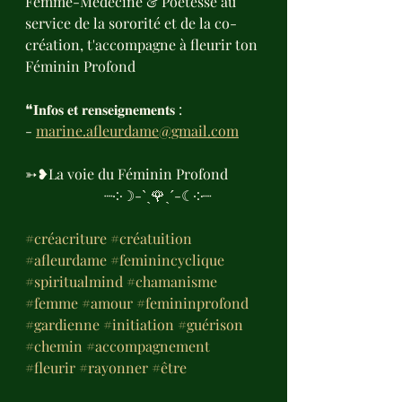
Femme-Médecine & Poétesse au 
service de la sororité et de la co-
création, t'accompagne à fleurir ton 
Féminin Profond
❝𝐈𝐧𝐟𝐨𝐬 𝐞𝐭 𝐫𝐞𝐧𝐬𝐞𝐢𝐠𝐧𝐞𝐦𝐞𝐧𝐭𝐬 : 
- 
marine.afleurdame@gmail.com
➳❥La voie du Féminin Profond
                      ┈༶☽-ˋˏ🌹ˎˊ-☾༶┈
#créacriture
#créatuition
#afleurdame
#feminincyclique
#spiritualmind
#chamanisme
#femme
#amour
#femininprofond
#gardienne
#initiation
#guérison
#chemin
#accompagnement
#fleurir
#rayonner
#être