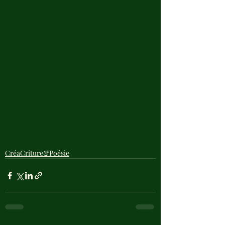
CréaCriture&Poésie