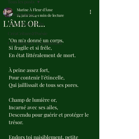
Tous les posts
Marine À Fleur d'Âme
Tous les posts
24 juin 2024
1 min de lecture
L'ÂME OR...
Énergétique&Soin
CréaCriture&Poésie
"On m'a donné un corps,
CréaTuition& Transmission
Si fragile et si frêle,
En état littéralement de mort.
À peine assez fort, 
Pour contenir l'étincelle,
Qui jaillissait de tous ses pores.
Champ de lumière or,
Incarné avec ses ailes,
Descendu pour guérir et protéger le 
trésor.
Endors toi paisiblement, petite 