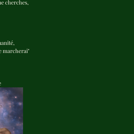
me cherches,
manité,
je marcherai"
 