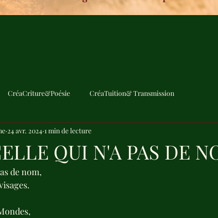
CréaCriture&Poésie
CréaTuition& Transmission
me
24 avr. 2024
1 min de lecture
CELLE QUI N'A PAS DE NO
 pas de nom,
visages.
 Mondes, 