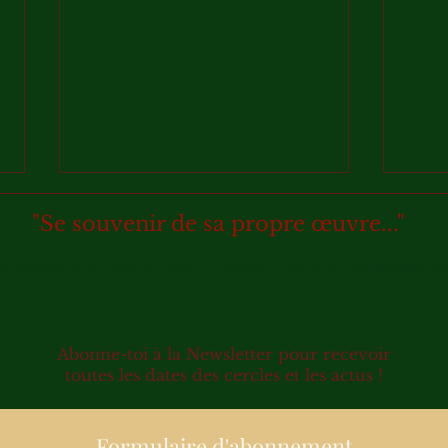
"Se souvenir de sa propre œuvre..."
de révéler et de prendre soin à travers le rituel et l'immersion in
SEUIL...
Abonne-toi à la Newsletter pour recevoir
𝐋𝐞 𝐣𝐚
toutes les dates des cercles et les actus !
𝘤𝘰𝘯𝘵
Formulaire d'abonnement