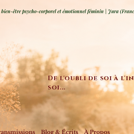
ien-être psycho-corporel et émotionnel féminin | Jura (Franc
De l'oubli de soi à l'
soi...
ransmissions
Blog & Écrits
À Propos