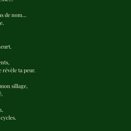
pas de nom...
e.
meurt.
ents,
e révèle ta peur.
mon sillage,
é.
n,
 cycles.