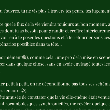
 t'ouvres, tu ne vis plus à travers tes peurs, tes jugement
e que le flux de la vie viendra toujours au bon moment, 
es dont tu as besoin pour grandir et croître intérieureme
ir eu à te poser les questions et à te retourner sans ces
cénarios possibles dans ta tête...
(énormément😆), comme cela : une pro de la mise en scène
cer dans quelque chose, sans en avoir envisagé toutes le
.
âcher petit à petit, on ne déconditionne pas tous ses schém
era encore 😉);
été amusée de constater que la vie elle-même était venue
nt rocambolesques synchronicités, me révéler quelque c