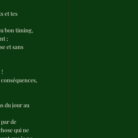
s et tes 
au bon timing, 
nt ;
se et sans 
 !
s conséquences, 
as du jour au 
 par de 
hose qui ne 