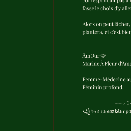
correspondait pas à 
fasse le choix d'y all
Alors on peut lâcher,
plantera, et c'est bie
ÂmOur 🩷
Marine À Fleur d'Âme
Femme-Médecine au se
Féminin profond.
              
꧁✨⳽ᥱ ɾᥲ⳽⳽ᥱຕᑲꙆᥱɾ ρo