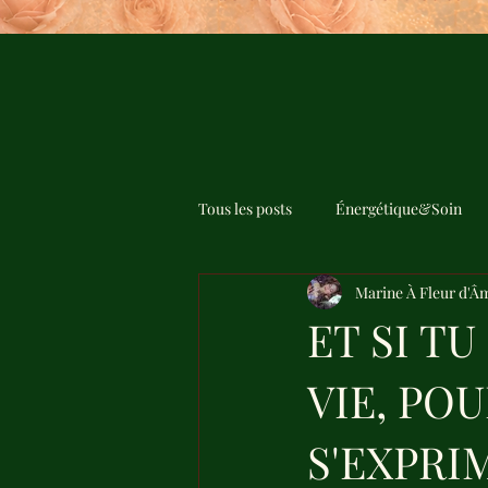
Tous les posts
Énergétique&Soin
Marine À Fleur d'Â
ET SI T
VIE, PO
S'EXPRI