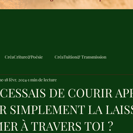
CréaCriture&Poésie
CréaTuition& Transmission
me
18 févr. 2024
1 min de lecture
U CESSAIS DE COURIR AP
UR SIMPLEMENT LA LAIS
MER À TRAVERS TOI ?