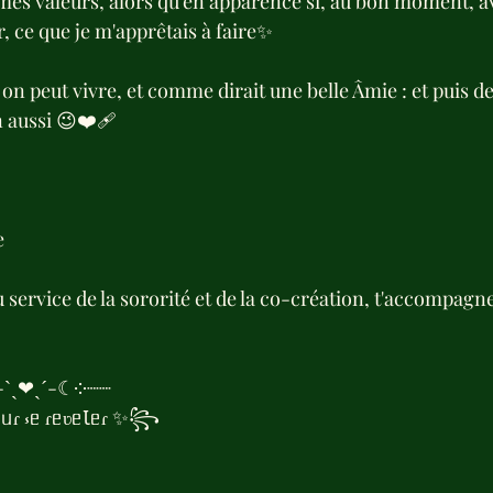
mes valeurs, alors qu'en apparence si, au bon moment, av
er, ce que je m'apprêtais à faire✨
 on peut vivre, et comme dirait une belle Âmie : et puis de
n aussi 😉❤️‍🩹
 
rvice de la sororité et de la co-création, t'accompagne 
              ┈┈༶☽-ˋˏ❤ˎˊ-☾༶┈┈
ᥙɾ ⳽ᥱ ɾᥱʋᥱꙆᥱɾ ✨꧂