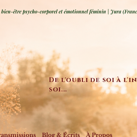
ien-être psycho-corporel et émotionnel féminin | Jura (Franc
De l'oubli de soi à l'
soi...
ransmissions
Blog & Écrits
À Propos