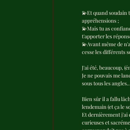
💫Et quand soudain tu
appréhensions ;
💫Mais tu as confianc
t'apporter les répons
💫Avant même de n'avo
cesse les différents s
J'ai été, beaucoup, 
Je ne pouvais me lan
sous tous les angles..
Bien sûr il a fallu l
lendemain (et ça le s
Et dernièrement j'ai 
curieuses et sacréme