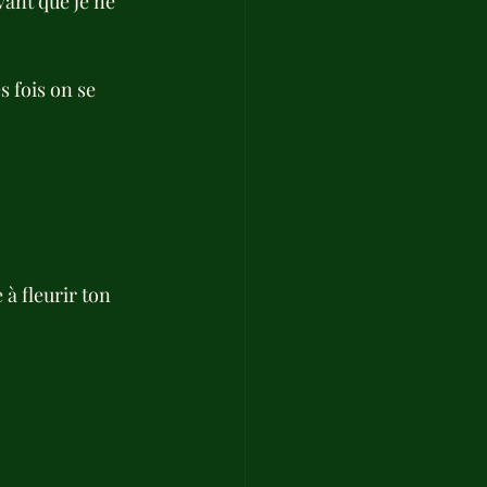
ant que je ne 
s fois on se 
à fleurir ton 