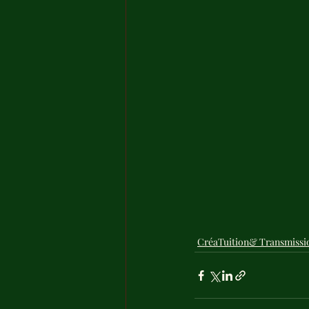
CréaTuition& Transmissi