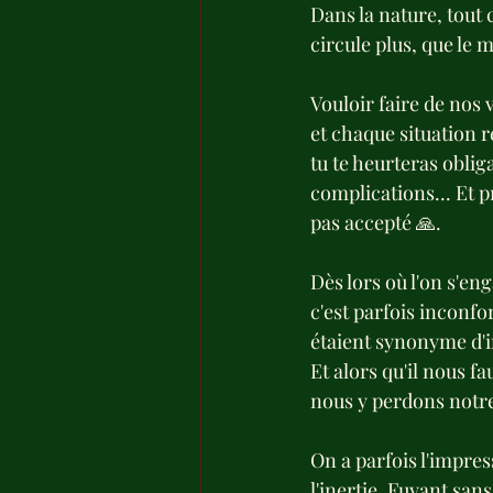
Dans la nature, tout 
circule plus, que le
Vouloir faire de nos 
et chaque situation r
tu te heurteras oblig
complications... Et p
pas accepté 🙏.
Dès lors où l'on s'en
c'est parfois inconfor
étaient synonyme d'
Et alors qu'il nous f
nous y perdons notre
On a parfois l'impress
l'inertie. Fuyant sans