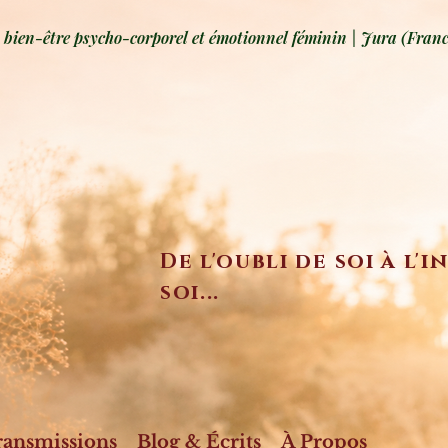
ien-être psycho-corporel et émotionnel féminin | Jura (Franc
De l'oubli de soi à l'
soi...
ransmissions
Blog & Écrits
À Propos