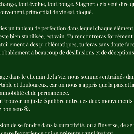
change, tout évolue, tout bouge. Stagner, cela veut dire qu
 mouvement primordial de vie est bloqué.
vies un tableau de perfection dans lequel chaque élément e
este bien stabilisée, est vain. Tu rencontreras forcément d
atoirement à des problématiques, tu feras sans doute face
robablement à beaucoup de désillusions et de déceptions s
gage dans le chemin de la Vie, nous sommes entraînés dans 
table et douloureux, car on nous a appris que la paix et la
immobilité et de permanence.
aut trouver un juste équilibre entre ces deux mouvements 
 bon sens🏵️.
ion de se fondre dans la suractivité, ou à l'inverse, de se
 cesse l'expérience qui se présente dans l'instant.