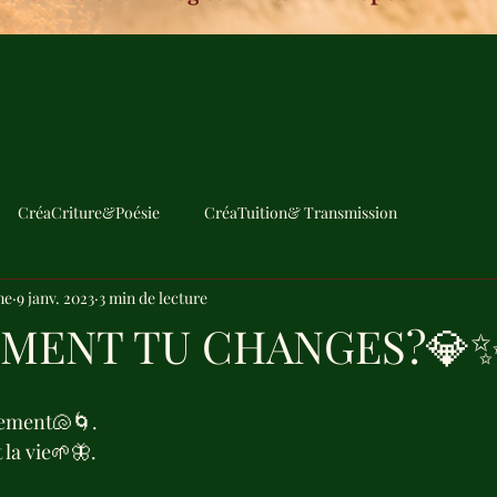
CréaCriture&Poésie
CréaTuition& Transmission
me
9 janv. 2023
3 min de lecture
MENT TU CHANGES?💎
uvement🐚🌀.
 la vie🌱🦋.