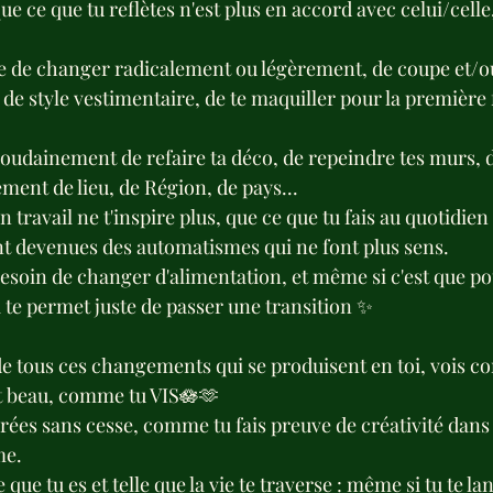
ue ce que tu reflètes n'est plus en accord avec celui/celle,
e de changer radicalement ou légèrement, de coupe et/ou
e style vestimentaire, de te maquiller pour la première f
soudainement de refaire ta déco, de repeindre tes murs,
ent de lieu, de Région, de pays...
 travail ne t'inspire plus, que ce que tu fais au quotidien
nt devenues des automatismes qui ne font plus sens.
esoin de changer d'alimentation, et même si c'est que po
la te permet juste de passer une transition ✨
 de tous ces changements qui se produisent en toi, vois 
t beau, comme tu VIS🪷🫶
ées sans cesse, comme tu fais preuve de créativité dans 
me.
 que tu es et telle que la vie te traverse : même si tu te l