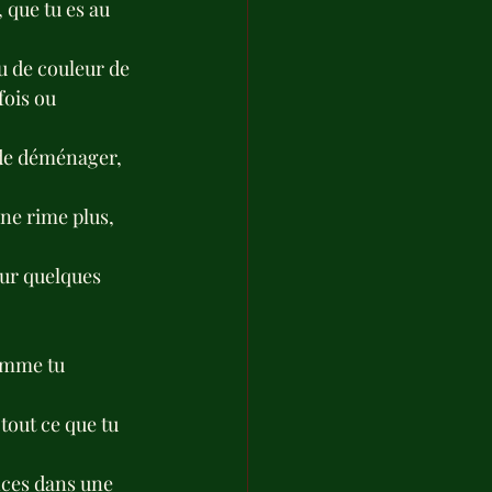
 que tu es au 
 de couleur de 
ois ou 
 de déménager, 
 ne rime plus, 
ur quelques 
comme tu 
tout ce que tu 
ances dans une 