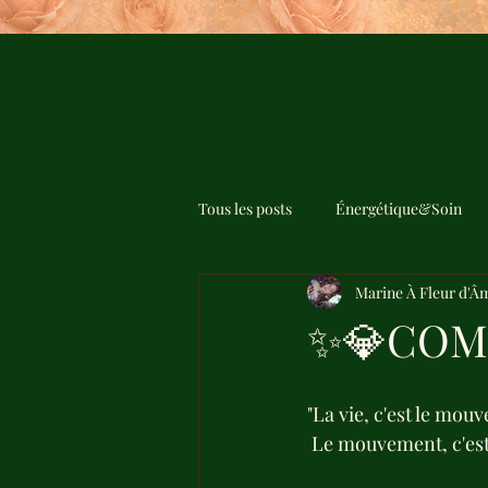
Tous les posts
Énergétique&Soin
Marine À Fleur d'Â
✨💎COM
"La vie, c'est le mo
 Le mouvement, c'est