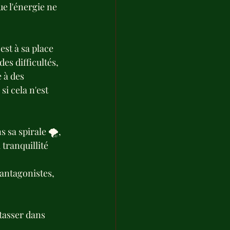
e l'énergie ne 
st à sa place 
es difficultés, 
 à des 
i cela n'est 
sa spirale 🌪️, 
 tranquillité 
antagonistes, 
 tasser dans 