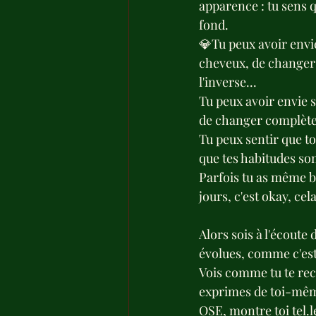
apparence : tu sens q
fond.
💎Tu peux avoir envi
cheveux, de changer d
l'inverse...
Tu peux avoir envie 
de changer complètem
Tu peux sentir que ton
que tes habitudes so
Parfois tu as même b
jours, c'est okay, ce
Alors sois à l'écoute
évolues, comme c'es
Vois comme tu te recr
exprimes de toi-mê
OSE, montre toi tel.le