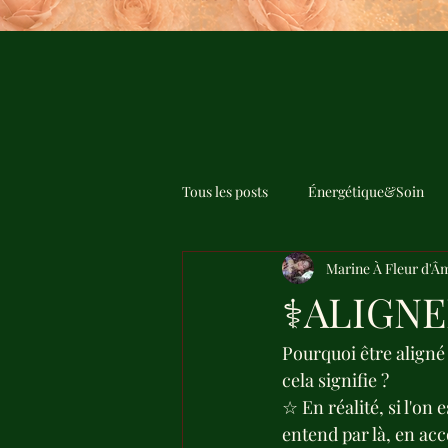
Tous les posts
Énergétique&Soin
Marine À Fleur d'Â
⚕ALIGN
Pourquoi être aligné
cela signifie ?
☆ En réalité, si l'o
entend par là, en ac