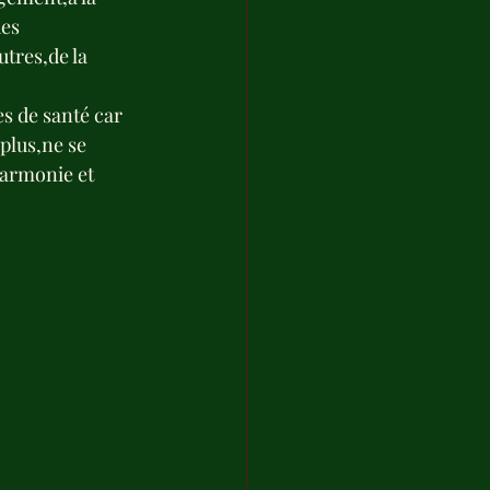
es 
tres,de la 
es de santé car 
plus,ne se 
armonie et 