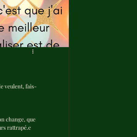
le veulent, fais-
ion change, que 
urs rattrapé.e 