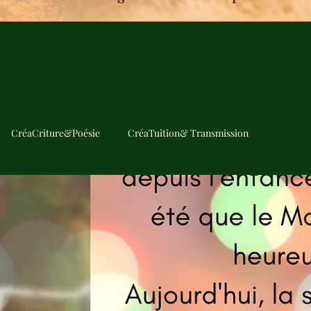
CréaCriture&Poésie
CréaTuition& Transmission