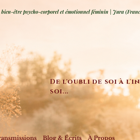
ien-être psycho-corporel et émotionnel féminin | Jura (Franc
De l'oubli de soi à l'
soi...
ransmissions
Blog & Écrits
À Propos