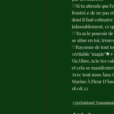
♡Si tu attends que l'
frustré.e de ne pas 
dont il faut colmater
inlassablement, ce qu
♡Tu as le pouvoir de c
se situe en toi, trouv
♡Rayonne de tout ton 
véritable "magie"🌟⚡️
Vis,Vibre,Acte tes va
et cela se manifester
Avec tout mon Âme.
Marine À Fleur D'Âm
18.08.22
CréaTuition& Transmissi