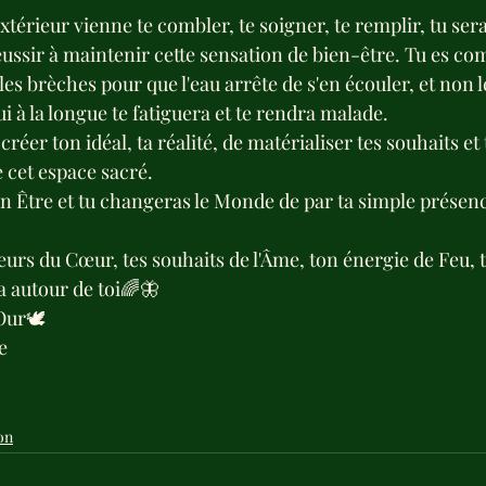
extérieur vienne te combler, te soigner, te remplir, tu ser
réussir à maintenir cette sensation de bien-être. Tu es c
 les brèches pour que l'eau arrête de s'en écouler, et non l
i à la longue te fatiguera et te rendra malade.
réer ton idéal, ta réalité, de matérialiser tes souhaits et t
e cet espace sacré.
Être et tu changeras le Monde de par ta simple présence,
leurs du Cœur, tes souhaits de l'Âme, ton énergie de Feu, 
a autour de toi🌈🦋
Our🕊
e 
on