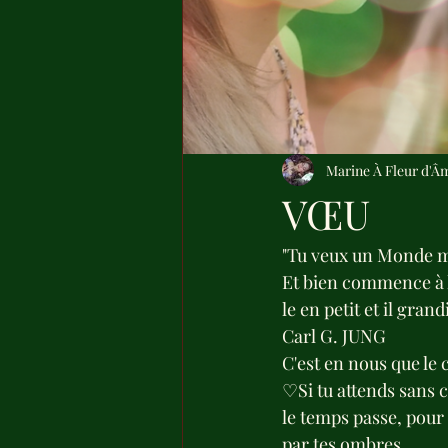
Marine À Fleur d'Â
VŒU
"Tu veux un Monde mei
Et bien commence à le 
le en petit et il grand
Carl G. JUNG
C'est en nous que le
♡Si tu attends sans c
le temps passe, pour a
par tes ombres.