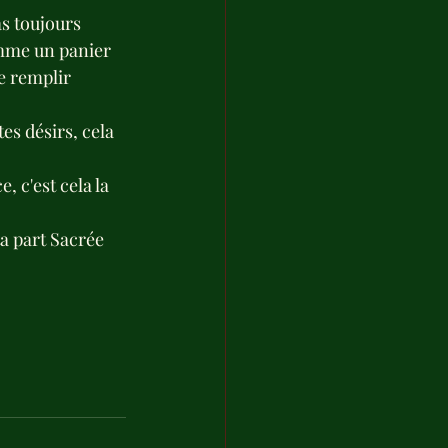
as toujours 
omme un panier 
e remplir 
es désirs, cela 
 c'est cela la 
ta part Sacrée 