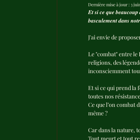
Dernière mise à jour :
3 jui
𝑬𝒕 𝒔𝒊 𝒄𝒆 𝒒𝒖𝒆 𝒃𝒆𝒂𝒖𝒄𝒐𝒖𝒑 𝒂
𝒃𝒂𝒔𝒄𝒖𝒍𝒆𝒎𝒆𝒏𝒕 𝒅𝒂𝒏𝒔 𝒏𝒐𝒕𝒓
J'ai envie de propose
Le "combat" entre le 
religions, des légend
inconsciemment tou
Et si ce qui prend la
toutes nos résistance
Ce que l’on combat de
même ?
Car dans la nature, to
Tout meurt et tout re