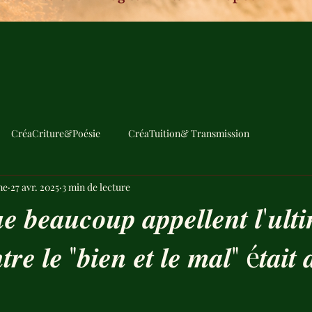
CréaCriture&Poésie
CréaTuition& Transmission
me
27 avr. 2025
3 min de lecture
𝒆 𝒃𝒆𝒂𝒖𝒄𝒐𝒖𝒑 𝒂𝒑𝒑𝒆𝒍𝒍𝒆𝒏𝒕 𝒍'𝒖𝒍𝒕
𝒏𝒕𝒓𝒆 𝒍𝒆 "𝒃𝒊𝒆𝒏 𝒆𝒕 𝒍𝒆 𝒎𝒂𝒍" é𝒕𝒂𝒊𝒕 