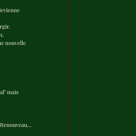
devienne 
rgir.
n.
ne nouvelle 
al" mais 
u Renouveau...