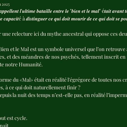
n 2025
𝒑𝒆𝒍𝒍𝒆𝒏𝒕 𝒍'𝒖𝒍𝒕𝒊𝒎𝒆 𝒃𝒂𝒕𝒂𝒊𝒍𝒍𝒆 𝒆𝒏𝒕𝒓𝒆 𝒍𝒆 "𝒃𝒊𝒆𝒏 𝒆𝒕 𝒍𝒆 𝒎𝒂𝒍" é𝒕𝒂𝒊𝒕 𝒂𝒗𝒂𝒏𝒕 
𝒆 𝒄𝒂𝒑𝒂𝒄𝒊𝒕é à 𝒅𝒊𝒔𝒕𝒊𝒏𝒈𝒖𝒆𝒓 𝒄𝒆 𝒒𝒖𝒊 𝒅𝒐𝒊𝒕 𝒎𝒐𝒖𝒓𝒊𝒓 𝒅𝒆 𝒄𝒆 𝒒𝒖𝒊 𝒅𝒐𝒊𝒕 𝒔𝒆 𝒑𝒐
r une relecture ici du mythe ancestral qui oppose ces deu
Bien et le Mal est un symbole universel que l’on retrouve
es, et des méandres de nos psychés, tellement inscrit en n
te notre Humanité.
 forme du «Mal» était en réalité l'égrégore de toutes nos cr
s, à ce qui doit naturellement finir ?
puis la nuit des temps n’est-elle pas, en réalité l’imper
ut est cycle.
naît.