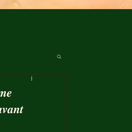
𝒎𝒆
𝒂𝒗𝒂𝒏𝒕