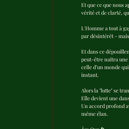
Et que ce que nous ap
vérité et de clarté, q
L'Homme a tout à gagn
par désintérêt - mai
Et dans ce dépouille
peut-être naîtra une 
celle d’un monde qui
instant.
Alors la "lutte" se tr
Elle devient une dan
Un accord profond av
même élan.