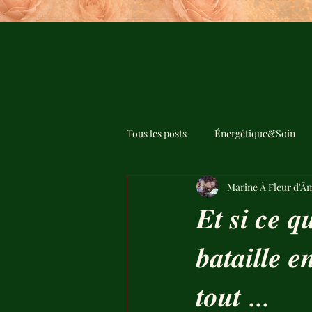
Tous les posts
Énergétique&Soin
Marine À Fleur d'Â
𝑬𝒕 𝒔𝒊 𝒄𝒆 𝒒
𝒃𝒂𝒕𝒂𝒊𝒍𝒍𝒆 𝒆
𝒕𝒐𝒖𝒕 ...