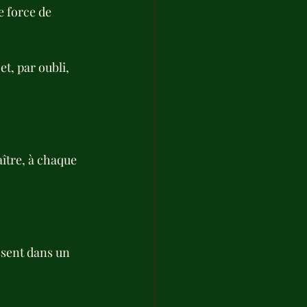
e force de 
t, par oubli, 
ître, à chaque 
ssent dans un 