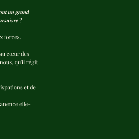
𝒕𝒐𝒖𝒕 𝒖𝒏 𝒈𝒓𝒂𝒏𝒅 
𝒖𝒓𝒔𝒖𝒊𝒗𝒓𝒆 ?
x forces.
 au cœur des 
ous, qu'il régit 
ispations et de 
manence elle-