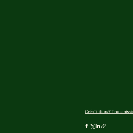
CréaTuition& Transmissi