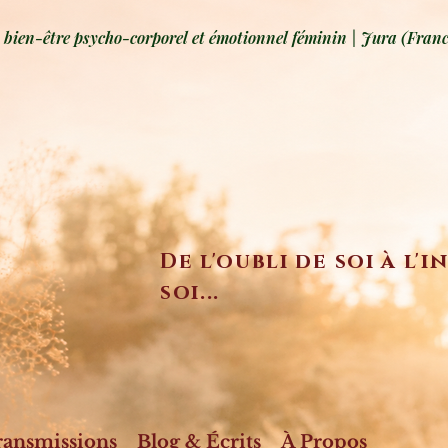
ien-être psycho-corporel et émotionnel féminin | Jura (Franc
De l'oubli de soi à l'
soi...
ransmissions
Blog & Écrits
À Propos