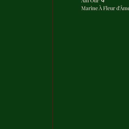
Âm Our 🌀
Marine À Fleur d'Âm