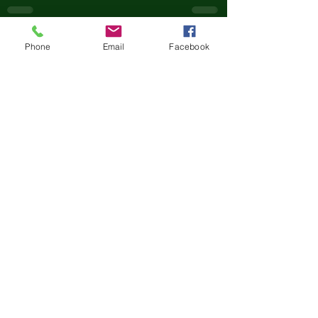
Posts récents
Voir tout
Phone
Email
Facebook