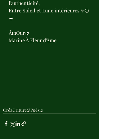
l'authenticité,
Entre Soleil et Lune intérieures ✨🌕
☀️
ÂmOur🌿
Marine À Fleur d'Âme
CréaCriture&Poésie