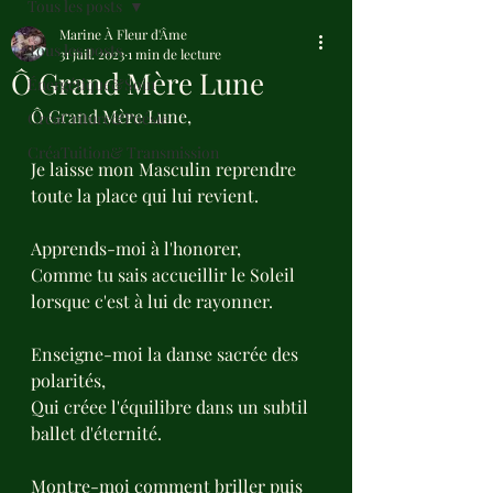
Tous les posts
Marine À Fleur d'Âme
Tous les posts
31 juil. 2023
1 min de lecture
Ô Grand Mère Lune
Énergétique&Soin
Ô Grand Mère Lune,
CréaCriture&Poésie
CréaTuition& Transmission
Je laisse mon Masculin reprendre 
toute la place qui lui revient.
Apprends-moi à l'honorer,
Comme tu sais accueillir le Soleil 
lorsque c'est à lui de rayonner.
Enseigne-moi la danse sacrée des 
polarités,
Qui créee l'équilibre dans un subtil 
ballet d'éternité.
Montre-moi comment briller puis 