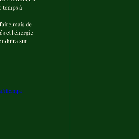
e temps à 
faire,mais de 
s et l'énergie 
onduira sur 
4/file.mp4