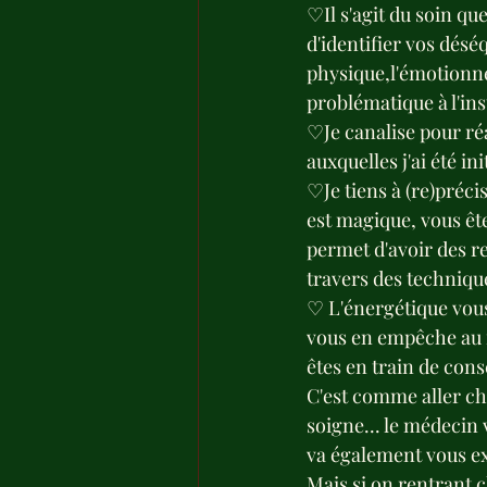
♡Il s'agit du soin qu
d'identifier vos désé
physique,l'émotionne
problématique à l'ins
♡Je canalise pour réa
auxquelles j'ai été ini
♡Je tiens à (re)précis
est magique, vous êt
permet d'avoir des re
travers des techniqu
♡ L'énergétique vous 
vous en empêche au m
êtes en train de cons
C'est comme aller che
soigne... le médecin 
va également vous ex
Mais si on rentrant 