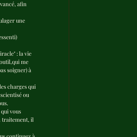
vancé, afin 
ulager une 
ssenti) 
acle" : la vie 
outil,qui me 
as soigner) à 
les charges qui 
cientisé ou 
ous.
 qui vous 
traitement, il 
us continuez à 