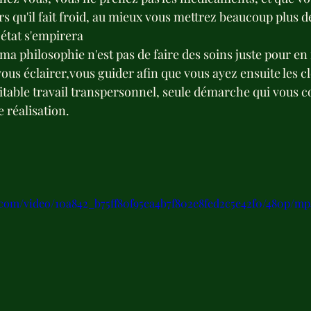
ors qu'il fait froid, au mieux vous mettrez beaucoup plus d
 état s'empirera
a philosophie n'est pas de faire des soins juste pour en 
s éclairer,vous guider afin que vous ayez ensuite les clé
table travail transpersonnel, seule démarche qui vous c
 réalisation. 

c.com/video/10a842_b75ff80f95ea4b7f802e8fed2c5e42f0/480p/mp