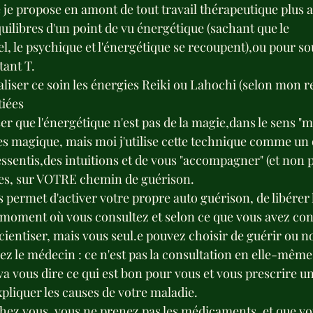
e je propose en amont de tout travail thérapeutique plus a
quilibres d'un point de vu énergétique (sachant que le 
l, le psychique et l'énergétique se recoupent),ou pour so
tant T.
liser ce soin les énergies Reiki ou Lahochi (selon mon re
tiées
er que l'énergétique n'est pas de la magie,dans le sens "mir
es magique, mais moi j'utilise cette technique comme un 
ssentis,des intuitions et de vous "accompagner" (et non p
es, sur VOTRE chemin de guérison. 
permet d'activer votre propre auto guérison, de libérer 
oment où vous consultez et selon ce que vous avez cons
cientiser, mais vous seul.e pouvez choisir de guérir ou n
z le médecin : ce n'est pas la consultation en elle-même
va vous dire ce qui est bon pour vous et vous prescrire un 
pliquer les causes de votre maladie.
chez vous, vous ne prenez pas les médicaments, et que vo