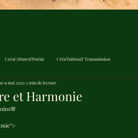
CréaCriture&Poésie
CréaTuition& Transmission
me
9 mai 2022
2 min de lecture
re et Harmonie
Soins🌸
onie"✨