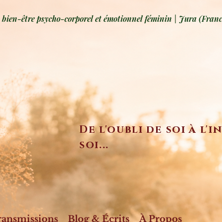
ien-être psycho-corporel et émotionnel féminin | Jura (Franc
De l'oubli de soi à l'
soi...
ransmissions
Blog & Écrits
À Propos