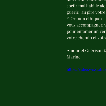
sortir mal habillé al
guérir,  au pire votre
♡Or mon éthique et m
vous accompagner, vou
pour entamer un véri
votre chemin et votre
Amour et Guérison
Marine
https://video.wixstati