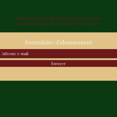
Abonne-toi à la Newsletter pour recevoir
VOIS COMME TU ES BELLE !
LA 
toutes les dates des cercles et les actus !
Formulaire d'abonnement
Envoyer
©2021 par Marine HENRY. Créé avec Wix.com
marine.afleurdame@gmail.com