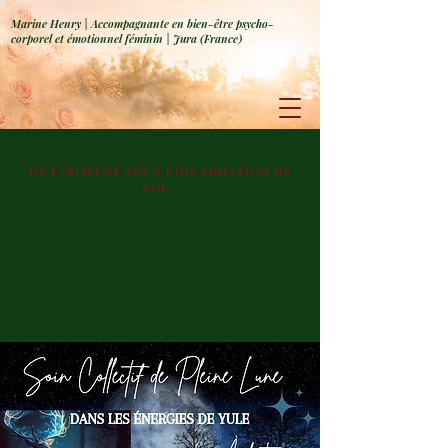
Marine Henry | Accompagnante en bien-être psycho-
corporel et émotionnel féminin | Jura (France)
De l'oubli de soi à l'incarnation de
soi...