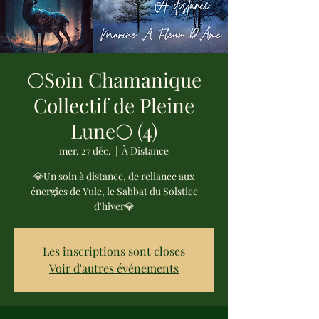
🌕Soin Chamanique
Collectif de Pleine
Lune🌕 (4)
mer. 27 déc.
  |  
À Distance
💎Un soin à distance, de reliance aux
énergies de Yule, le Sabbat du Solstice
d'hiver💎
Les inscriptions sont closes
Voir d'autres événements