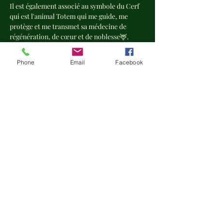
Il est également associé au symbole du Cerf 
qui est l'animal Totem qui me guide, me 
protège et me transmet sa médecine de 
régénération, de cœur et de noblesse🦌.
Ce soin promet donc une véritable 
Renaissance, un retour en puissance à notre 
Phone
Email
Facebook
Lumière Intérieure et un grand nettoyage  
après les épurations de ce mois de décembre 
✨
Afficher plus
Partager cet événement
"Se souvenir de sa propre œuvre..."
- L'Art de révéler et de prendre soin à travers le rituel et
l'immersion initiatique -