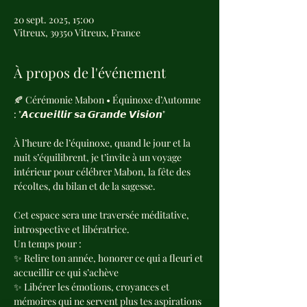
20 sept. 2025, 15:00
Vitreux, 39350 Vitreux, France
À propos de l'événement
🍂 Cérémonie Mabon • Équinoxe d’Automne 
: "𝘼𝙘𝙘𝙪𝙚𝙞𝙡𝙡𝙞𝙧 𝙨𝙖 𝙂𝙧𝙖𝙣𝙙𝙚 𝙑𝙞𝙨𝙞𝙤𝙣"
À l’heure de l’équinoxe, quand le jour et la 
nuit s’équilibrent, je t’invite à un voyage 
intérieur pour célébrer Mabon, la fête des 
récoltes, du bilan et de la sagesse.
Cet espace sera une traversée méditative, 
introspective et libératrice.
Un temps pour :
✨ Relire ton année, honorer ce qui a fleuri et 
accueillir ce qui s’achève
✨ Libérer les émotions, croyances et 
mémoires qui ne servent plus tes aspirations 